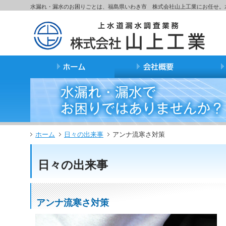
サ
フ
水漏れ・漏水のお困りごとは、福島県いわき市 株式会社山上工業にお任せ。
本
グ
本
イ
ッ
文
ロ
文
ド
タ
と
ー
の
メ
ー
グ
バ
エ
ニ
の
ロ
ル
リ
ュ
エ
ー
メ
ア
ー
リ
バ
ニ
で
の
ア
ル
ュ
す。
エ
で
メ
ー
リ
す。
ニ
の
ア
ュ
エ
で
ー・
リ
す。
サ
ア
イ
で
ホーム
日々の出来事
アンナ流寒さ対策
ド
す。
メ
ニ
日々の出来事
ュ
ー・
フ
ッ
アンナ流寒さ対策
タ
ー
へ