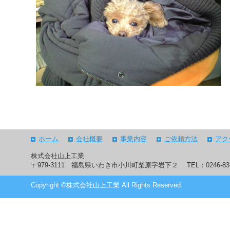
へ
ジ
ャ
ン
プ
グ
ロ
ー
バ
ル
メ
ニ
ュ
ー
へ
ホーム
会社概要
事業内容
ご依頼方法
アク
ジ
ャ
株式会社山上工業
ン
〒979-3111 福島県いわき市小川町柴原字岩下２
TEL：0246-8
プ
サ
Copyright ©株式会社山上工業 All Rights Reserved.
イ
ド
メ
ニ
ュ