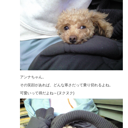
ジ
ャ
ン
プ
す
る
た
め
の
ナ
ビ
ゲ
ー
シ
ョ
アンナちゃん。
ン
ス
その笑顔があれば、どんな寒さだって乗り切れるよね。
キ
可愛いって得だよね～(ヌクヌク)
ッ
プ
で
す。
本
文