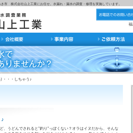
わき市 株式会社山上工業にお任せ。水漏れ・漏水の調査・修理を実施しています。
福
り・・・しちゃう♪
♪
ど、うどんでされると"釣り"っぽくない？オラはイヌだから、そんな