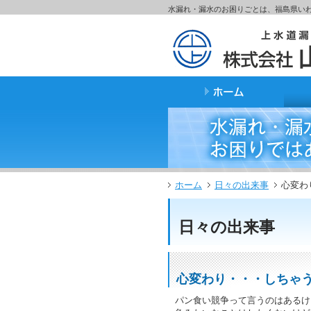
サ
フ
水漏れ・漏水のお困りごとは、福島県い
本
グ
本
イ
ッ
文
ロ
文
ド
タ
と
ー
の
メ
ー
グ
バ
エ
ニ
の
ロ
ル
リ
ュ
エ
ー
メ
ア
ー
リ
バ
ニ
で
の
ア
ル
ュ
す。
エ
で
メ
ー
リ
す。
ニ
の
ア
ュ
エ
で
ー・
リ
す。
サ
ア
イ
で
ホーム
日々の出来事
心変わ
ド
す。
メ
ニ
日々の出来事
ュ
ー・
フ
ッ
心変わり・・・しちゃう
タ
ー
パン食い競争って言うのはあるけ
へ