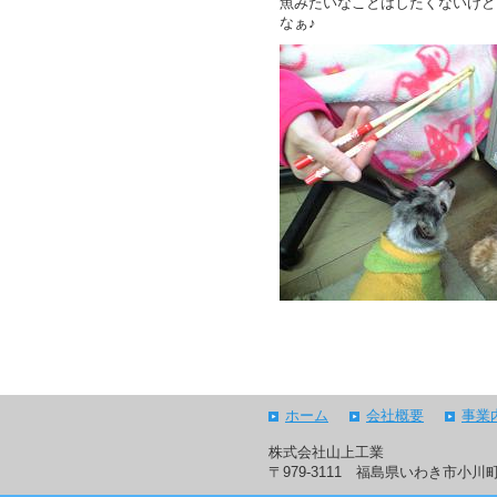
魚みたいなことはしたくないけど
ジ
なぁ♪
ャ
ン
プ
す
る
た
め
の
ナ
ビ
ゲ
ー
シ
ョ
ン
ス
キ
ッ
プ
で
ホーム
会社概要
事業
す。
株式会社山上工業
本
〒979-3111 福島県いわき市
文